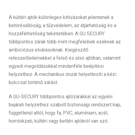
A kültéri ajtók különleges kihívásokat jelentenek a
betörésállóság, a tűzvédelem, az átjárhatóság és a
hozzáférhetőség tekintetében. A GU SECURY
többpontos zárak több mint megfelelnek ezeknek az
ambiciózus elvárásoknak. Kiegészítő
reteszelőelemekkel a felső és alsó ajtóban, valamint
egyedi megoldásokkal mindenféle beépítési
helyzethez. A mechanikus önzár helyettesíti a kézi
kulccsal történő zárást.
A GU-SECURY többpontos ajtózárakkal az egyéni
bejárati helyzethez szabott biztonsági rendszert kap,
függetlenül attól, hogy fa, PVC, alumínium, acél,
homlokzati, kültéri vagy beltéri ajtókról van szó.