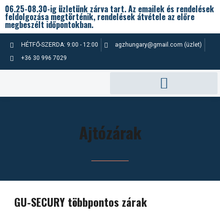
Skip
06.25-08.30-ig üzletünk zárva tart. Az emailek és rendelések
feldolgozása megtörténik, rendelések átvétele az előre
to
megbeszélt időpontokban.
content
HÉTFŐ-SZERDA: 9:00 - 12:00
agzhungary@gmail.com (üzlet)
+36 30 996 7029
Ajtózárak
GU-SECURY többpontos zárak