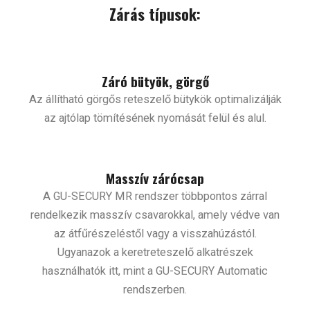
Zárás típusok:
Záró bütyök, görgő
Az állítható görgős reteszelő bütykök optimalizálják
az ajtólap tömítésének nyomását felül és alul.
Masszív zárócsap
A GU-SECURY MR rendszer többpontos zárral
rendelkezik masszív csavarokkal, amely védve van
az átfűrészeléstől vagy a visszahúzástól.
Ugyanazok a keretreteszelő alkatrészek
használhatók itt, mint a GU-SECURY Automatic
rendszerben.