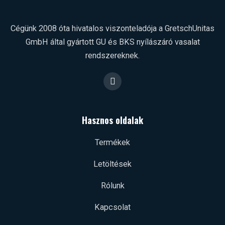
Cégünk 2008 óta hivatalos viszonteladója a Gretsch­Unitas
GmbH által gyártott GU és BKS nyílászáró vasalat
rendszereknek.
F
a
c
e
b
Hasznos oldalak
o
o
k
Termékek
Letöltések
Rólunk
Kapcsolat