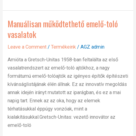
Manuálisan működtethető emelő-toló
Manuálisan
működtethető
vasalatok
emelő-
toló
Leave a Comment
/
Termékeink
/
AGZ admin
vasalatok
Amióta a Gretsch-Unitas 1958-ban feltalálta az első
vasalatrendszert az emelő-toló ajtókhoz, a nagy
formátumú emelő-tolóajtók az igényes építők építészeti
kívánságlistájának élén állnak. Ez az innovatív megoldás
annak idején irányt mutatott az iparágban, és ez a mai
napig tart. Ennek az az oka, hogy az elemek
térhatásukkal éppúgy vonzóak, mint a
kialakításukkal.Gretsch-Unitas: vezető innovátor az
emelő-toló