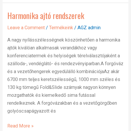
Harmonika ajtó rendszerek
Harmonika
ajtó
Leave a Comment
/
Termékeink
/
AGZ admin
rendszerek
A nagy nyílásszélességnek köszönhetően a harmonika
ajtók kiválóan alkalmasak verandákhoz vagy
konferenciatermek és helyiségek térelválasztójaként a
szálloda-, vendéglátó- és rendezvényiparban.A forgóváz
és a vezetőhengerek egyedülálló kombinációjaAz akár
6700 mm teljes keretszélességű, 1000 mm széles és
130 kg tömegű Fold&Slide szárnyak nagyon könnyen
mozgathatók és kiemelkedő sima futással
rendelkeznek. A forgóvázakban és a vezetőgörgőben
golyóscsapágyazott és
Read More »