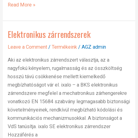
Read More »
Elektronikus zárrendszerek
Elektronikus
zárrendszerek
Leave a Comment
/
Termékeink
/
AGZ admin
Aki az elektronikus zárrendszert választja, az a
nagyfokú kényelem, rugalmasság és az összköltség
hosszú távú csökkenése mellett kiemelkedő
megbízhatóságot vár el. ixalo – a BKS elektronikus
zárrendszere megfelel a mechatronikus zárhengerekre
vonatkozó EN 15684 szabvány legmagasabb biztonsági
követelményeinek, rendkívül megbízható kódolási és
kommunikációs mechanizmusokkal. A biztonságot a
VdS tanúsítja. ixalo SE elektronikus zárrendszer
Hozzáférés a