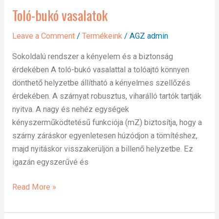
Toló-bukó vasalatok
Toló-
bukó
Leave a Comment
/
Termékeink
/
AGZ admin
vasalatok
Sokoldalú rendszer a kényelem és a biztonság
érdekében A toló-bukó vasalattal a tolóajtó könnyen
dönthető helyzetbe állítható a kényelmes szellőzés
érdekében. A szárnyat robusztus, viharálló tartók tartják
nyitva. A nagy és nehéz egységek
kényszerműködtetésű funkciója (mZ) biztosítja, hogy a
szárny záráskor egyenletesen húzódjon a tömítéshez,
majd nyitáskor visszakerüljön a billenő helyzetbe. Ez
igazán egyszerűvé és
Read More »