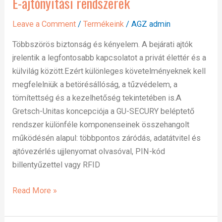
E-ajtónyitási rendszerek
E-
ajtónyitási
Leave a Comment
/
Termékeink
/
AGZ admin
rendszerek
Többszörös biztonság és kényelem. A bejárati ajtók
jrelentik a legfontosabb kapcsolatot a privát élettér és a
külvilág között.Ezért különleges követelményeknek kell
megfelelniük a betörésállóság, a tűzvédelem, a
tömítettség és a kezelhetőség tekintetében is.A
Gretsch-Unitas koncepciója a GU-SECURY beléptető
rendszer különféle komponenseinek összehangolt
működésén alapul: többpontos záródás, adatátvitel és
ajtóvezérlés ujjlenyomat olvasóval, PIN-kód
billentyűzettel vagy RFID
Read More »