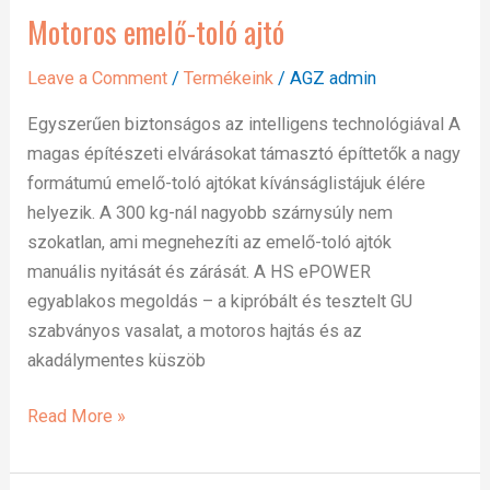
Motoros emelő-toló ajtó
Motoros
emelő-
Leave a Comment
/
Termékeink
/
AGZ admin
toló
ajtó
Egyszerűen biztonságos az intelligens technológiával A
magas építészeti elvárásokat támasztó építtetők a nagy
formátumú emelő-toló ajtókat kívánságlistájuk élére
helyezik. A 300 kg-nál nagyobb szárnysúly nem
szokatlan, ami megnehezíti az emelő-toló ajtók
manuális nyitását és zárását. A HS ePOWER
egyablakos megoldás – a kipróbált és tesztelt GU
szabványos vasalat, a motoros hajtás és az
akadálymentes küszöb
Read More »