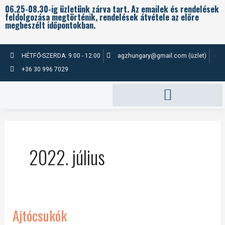
Skip
Post
06.25-08.30-ig üzletünk zárva tart. Az emailek és rendelések
feldolgozása megtörténik, rendelések átvétele az előre
to
pagination
megbeszélt időpontokban.
content
HÉTFŐ-SZERDA: 9:00 - 12:00
agzhungary@gmail.com (üzlet)
+36 30 996 7029
2022. július
Ajtócsukók
Ajtócsukók