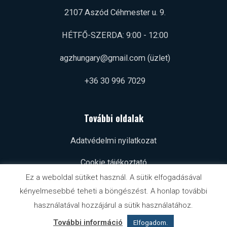
2107 Aszód Céhmester u. 9.
HÉTFŐ-SZERDA: 9:00 - 12:00
agzhungary@gmail.com (üzlet)
+36 30 996 7029
További oldalak
Adatvédelmi nyilatkozat
Cookie tájékoztató
Ez a weboldal sütiket használ. A sütik elfogadásával
kényelmesebbé teheti a böngészést. A honlap további
használatával hozzájárul a sütik használatához.
Minden jog fenntartva © 2026 AGZ Hungary Kft.
További információ
Elfogadom.
Weboldalt készítette: viktornyerges.hu