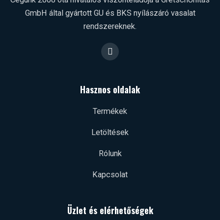
GmbH által gyártott GU és BKS nyílászáró vasalat
rendszereknek.
F
a
c
e
b
Hasznos oldalak
o
o
k
Termékek
Letöltések
Rólunk
Kapcsolat
Üzlet és elérhetőségek