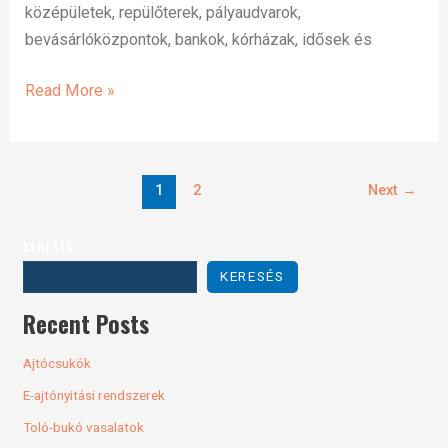
középületek, repülőterek, pályaudvarok,
bevásárlóközpontok, bankok, kórházak, idősek és
Read More »
1
2
Next
→
KERESÉS
KERESÉS
Recent Posts
Ajtócsukók
E-ajtónyitási rendszerek
Toló-bukó vasalatok