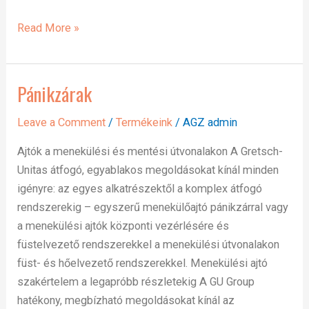
Read More »
Pánikzárak
Pánikzárak
Leave a Comment
/
Termékeink
/
AGZ admin
Ajtók a menekülési és mentési útvonalakon A Gretsch-
Unitas átfogó, egyablakos megoldásokat kínál minden
igényre: az egyes alkatrészektől a komplex átfogó
rendszerekig – egyszerű menekülőajtó pánikzárral vagy
a menekülési ajtók központi vezérlésére és
füstelvezető rendszerekkel a menekülési útvonalakon
füst- és hőelvezető rendszerekkel. Menekülési ajtó
szakértelem a legapróbb részletekig A GU Group
hatékony, megbízható megoldásokat kínál az