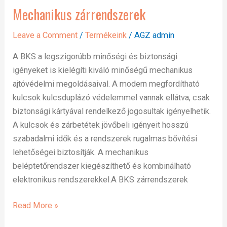
Mechanikus zárrendszerek
Mechanikus
zárrendszerek
Leave a Comment
/
Termékeink
/
AGZ admin
A BKS a legszigorúbb minőségi és biztonsági
igényeket is kielégíti kiváló minőségű mechanikus
ajtóvédelmi megoldásaival. A modern megfordítható
kulcsok kulcsduplázó védelemmel vannak ellátva, csak
biztonsági kártyával rendelkező jogosultak igényelhetik.
A kulcsok és zárbetétek jövőbeli igényeit hosszú
szabadalmi idők és a rendszerek rugalmas bővítési
lehetőségei biztosítják. A mechanikus
beléptetőrendszer kiegészíthető és kombinálható
elektronikus rendszerekkel.A BKS zárrendszerek
Read More »