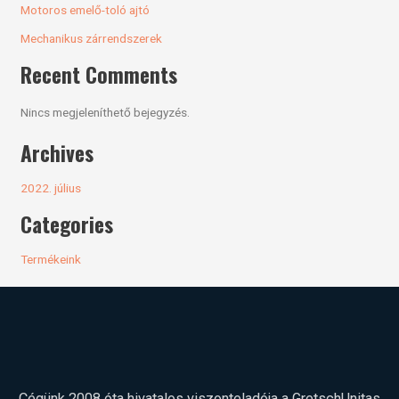
Motoros emelő-toló ajtó
Mechanikus zárrendszerek
Recent Comments
Nincs megjeleníthető bejegyzés.
Archives
2022. július
Categories
Termékeink
Cégünk 2008 óta hivatalos viszonteladója a Gretsch­Unitas