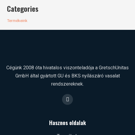
Categories
Termékeink
Cégünk 2008 óta hivatalos viszonteladója a Gretsch­Unitas
GmbH által gyártott GU és BKS nyílászáró vasalat
rendszereknek.
F
a
c
e
b
Hasznos oldalak
o
o
k