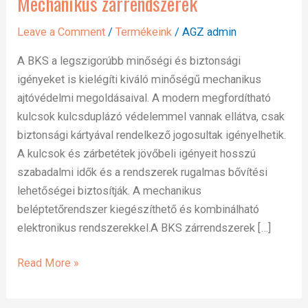
Mechanikus zárrendszerek
zárrendszerek
Leave a Comment
/
Termékeink
/
AGZ admin
A BKS a legszigorúbb minőségi és biztonsági
igényeket is kielégíti kiváló minőségű mechanikus
ajtóvédelmi megoldásaival. A modern megfordítható
kulcsok kulcsduplázó védelemmel vannak ellátva, csak
biztonsági kártyával rendelkező jogosultak igényelhetik.
A kulcsok és zárbetétek jövőbeli igényeit hosszú
szabadalmi idők és a rendszerek rugalmas bővítési
lehetőségei biztosítják. A mechanikus
beléptetőrendszer kiegészíthető és kombinálható
elektronikus rendszerekkel.A BKS zárrendszerek […]
Read More »