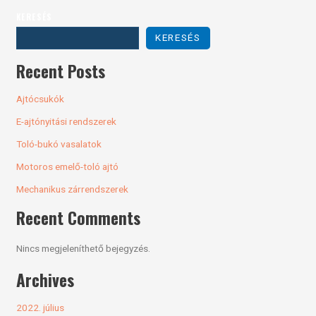
KERESÉS
KERESÉS
Recent Posts
Ajtócsukók
E-ajtónyitási rendszerek
Toló-bukó vasalatok
Motoros emelő-toló ajtó
Mechanikus zárrendszerek
Recent Comments
Nincs megjeleníthető bejegyzés.
Archives
2022. július