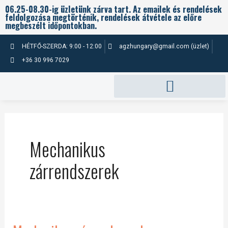
Skip
06.25-08.30-ig üzletünk zárva tart. Az emailek és rendelések
feldolgozása megtörténik, rendelések átvétele az előre
to
megbeszélt időpontokban.
content
HÉTFŐ-SZERDA: 9:00 - 12:00
agzhungary@gmail.com (üzlet)
+36 30 996 7029
Mechanikus
zárrendszerek
Mechanikus